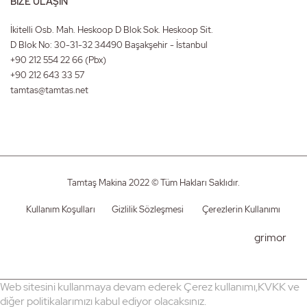
BİZE ULAŞIN
İkitelli Osb. Mah. Heskoop D Blok Sok. Heskoop Sit.
D Blok No: 30-31-32 34490 Başakşehir - İstanbul
+90 212 554 22 66
(Pbx)
+90 212 643 33 57
tamtas@tamtas.net
Tamtaş Makina 2022 © Tüm Hakları Saklıdır.
Kullanım Koşulları
Gizlilik Sözleşmesi
Çerezlerin Kullanımı
grimor
Web sitesini kullanmaya devam ederek Çerez kullanımı,KVKK ve
diğer politikalarımızı kabul ediyor olacaksınız.