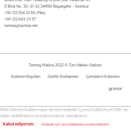
D Blok No: 30-31-32 34490 Başakşehir - İstanbul
+90 212 554 22 66
(Pbx)
+90 212 643 33 57
tamtas@tamtas.net
Tamtaş Makina 2022 © Tüm Hakları Saklıdır.
Kullanım Koşulları
Gizlilik Sözleşmesi
Çerezlerin Kullanımı
grimor
Web sitesini kullanmaya devam ederek Çerez kullanımı,KVKK ve
diğer politikalarımızı kabul ediyor olacaksınız.
Kabul ediyorum.
Detaylar için veri politikamızı inceleyebilirsiniz.