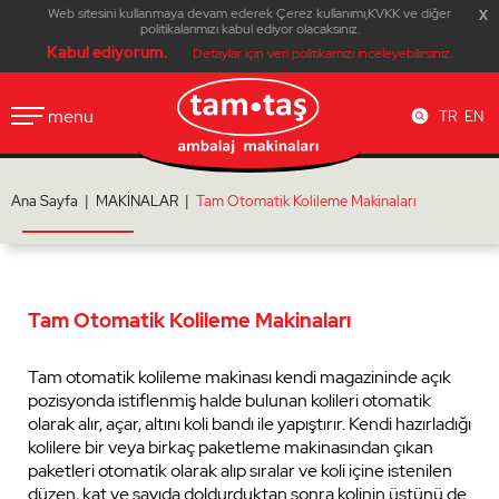
Web sitesini kullanmaya devam ederek Çerez kullanımı,KVKK ve diğer
x
x
politikalarımızı kabul ediyor olacaksınız.
Kabul ediyorum.
Detaylar için veri politikamızı inceleyebilirsiniz.
menu
TR
EN
Hakkımızda
Bizden Haberler
Video Galeri
İletişim Bilgileri
İnsan Kaynakları
Fuarlar
Tanıtım Videom
İletişim Formu
Ana Sayfa |
MAKİNALAR |
Tam Otomatik Kolileme Makinaları
KVKK Politikamı
İş Başvuru Form
Tam Otomatik Kolileme Makinaları
Tam otomatik kolileme makinası kendi magazininde açık
pozisyonda istiflenmiş halde bulunan kolileri otomatik
olarak alır, açar, altını koli bandı ile yapıştırır. Kendi hazırladığı
kolilere bir veya birkaç paketleme makinasından çıkan
paketleri otomatik olarak alıp sıralar ve koli içine istenilen
düzen, kat ve sayıda doldurduktan sonra kolinin üstünü de