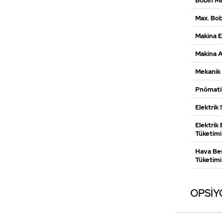
Bobin Ma
Max. Bob
Makina E
Makina Ağ
Mekanik 
Pnömati
Elektrik 
Elektrik
Tüketimi
Hava Be
Tüketimi
OPSİY