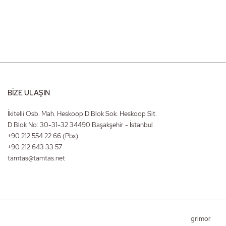
BİZE ULAŞIN
İkitelli Osb. Mah. Heskoop D Blok Sok. Heskoop Sit.
D Blok No: 30-31-32 34490 Başakşehir - İstanbul
+90 212 554 22 66
(Pbx)
+90 212 643 33 57
tamtas@tamtas.net
grimor