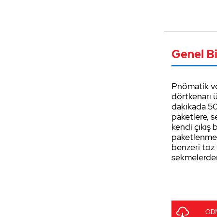
Genel Bi
Pnömatik ve
dörtkenarı ü
dakikada 50 
paketlere, 
kendi çıkış 
paketlenmesi
benzeri toz
sekmelerden 
ODM