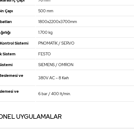
karası İç Çapı
76 mm
in Çapı
500 mm
batları
1800x2200x3700mm
ırlığı
1.700 kg
Kontrol Sistemi
PNOMATİK / SERVO
k Sistem
FESTO
Sistemi
SIEMENS / OMRON
 Beslemesi ve
380V AC – 8 Kwh
slemesi ve
6 bar / 400 lt/min.
ONEL UYGULAMALAR