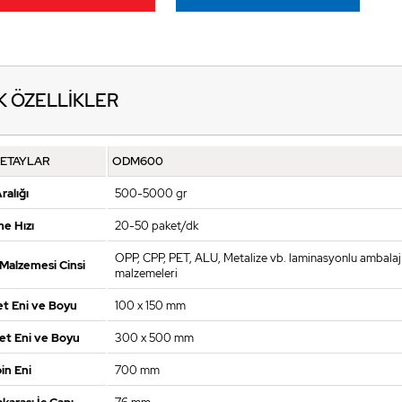
K ÖZELLİKLER
DETAYLAR
ODM600
ralığı
500-5000 gr
e Hızı
20-50 paket/dk
OPP, CPP, PET, ALU, Metalize vb. laminasyonlu ambalaj
Malzemesi Cinsi
malzemeleri
et Eni ve Boyu
100 x 150 mm
et Eni ve Boyu
300 x 500 mm
in Eni
700 mm