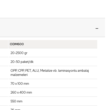
ODM600
20-2500 gr
20-50 paket/dk
OPP, CPP, PET, ALU, Metalize vb. laminasyonlu ambalaj
malzemeleri
70 x 100 mm
260 x 400 mm
550 mm