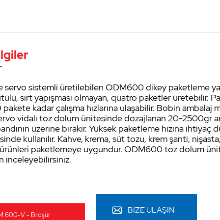
lgiler
 servo sistemli üretilebilen ODM600 dikey paketleme yastı
tülü, sırt yapışması olmayan, quatro paketler üretebilir. 
pakete kadar çalışma hızlarına ulaşabilir. Bobin ambalaj 
servo vidalı toz dolum ünitesinde dozajlanan 20-2500gr ar
bandının üzerine bırakır. Yüksek paketleme hızına ihtiyaç 
nde kullanılır. Kahve, krema, süt tozu, krem şanti, nişasta, 
 ürünleri paketlemeye uygundur. ODM600 toz dolum ünitel
inceleyebilirsiniz.
BİZE ULAŞIN
 600-V - Broşür